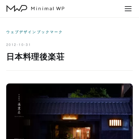
本
文
へ
ス
ウェブデザインブックマーク
キ
2012-10-31
ッ
日本料理後楽荘
プ