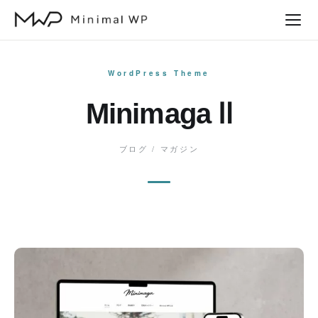
本
文
へ
ス
WordPress Theme
キ
Minimaga Ⅱ
ッ
プ
ブログ
/
マガジン