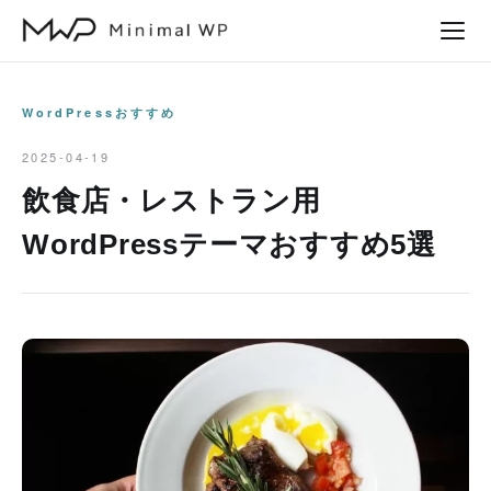
本
文
へ
ス
WordPressおすすめ
キ
2025-04-19
ッ
飲食店・レストラン用
プ
WordPressテーマおすすめ5選