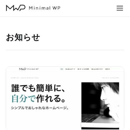
本
文
へ
ス
お知らせ
キ
ッ
プ