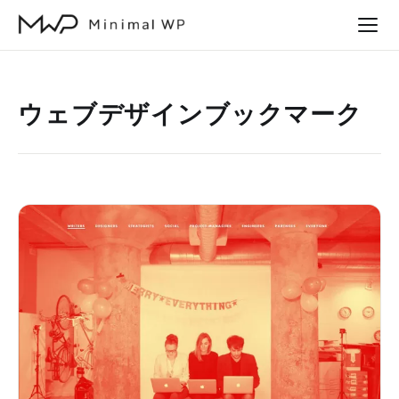
本
文
へ
ス
ウェブデザインブックマーク
キ
ッ
プ