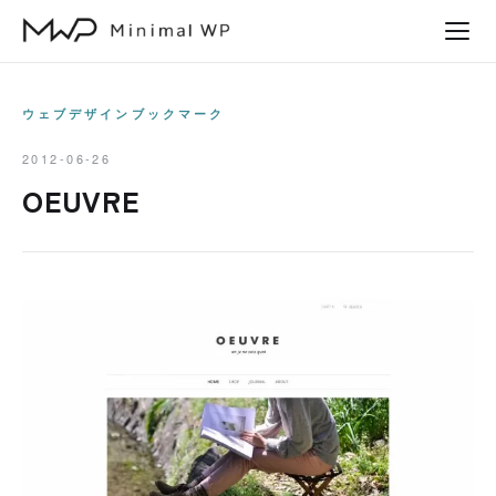
本
文
へ
ス
ウェブデザインブックマーク
キ
2012-06-26
ッ
OEUVRE
プ