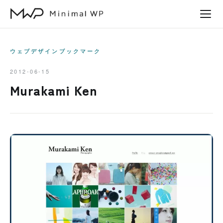
本
文
へ
ス
ウェブデザインブックマーク
キ
2012-06-15
ッ
Murakami Ken
プ