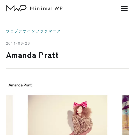
本
文
へ
ス
ウェブデザインブックマーク
キ
2014-06-26
ッ
Amanda Pratt
プ