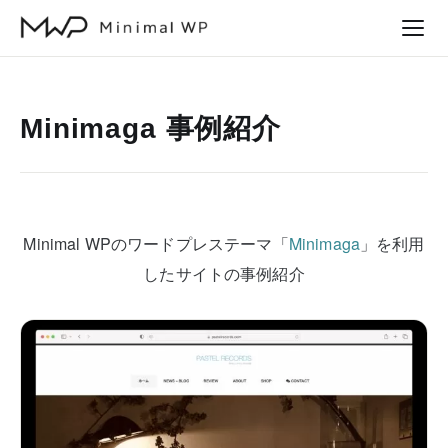
本
文
へ
ス
Minimaga 事例紹介
キ
ッ
プ
Minimal WPのワードプレステーマ「
Minimaga
」を利用
したサイトの事例紹介