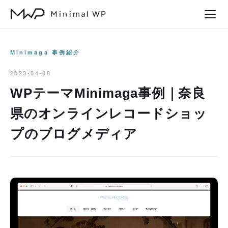
本
文
へ
ス
Minimaga 事例紹介
キ
2023-04-08
ッ
WPテーマMinimaga事例｜奈良
プ
県のオンラインレコードショッ
プのブログメディア