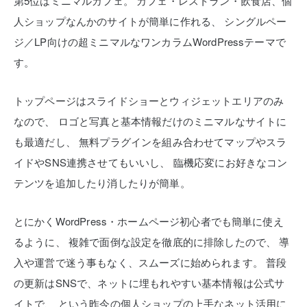
第5位はミニマルカフェ。
カフェ・レストラン・飲食店、個
人ショップなんかのサイトが簡単に作れる、
シングルペー
ジ／LP向けの超ミニマルなワンカラムWordPressテーマで
す。
トップページはスライドショーとウィジェットエリアのみ
なので、
ロゴと写真と基本情報だけのミニマルなサイトに
も最適だし、
無料プラグインを組み合わせてマップやスラ
イドやSNS連携させてもいいし、
臨機応変にお好きなコン
テンツを追加したり消したりが簡単。
とにかくWordPress・ホームページ初心者でも簡単に使え
るように、
複雑で面倒な設定を徹底的に排除したので、
導
入や運営で迷う事もなく、スムーズに始められます。
普段
の更新はSNSで、ネットに埋もれやすい基本情報は公式サ
イトで、
という昨今の個人ショップの上手なネット活用に