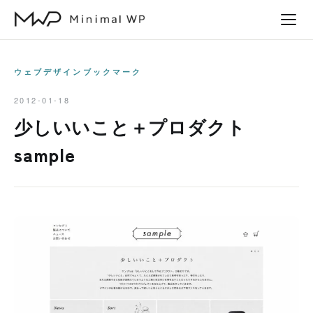
本
文
へ
ス
ウェブデザインブックマーク
キ
2012-01-18
ッ
少しいいこと＋プロダクト
プ
sample