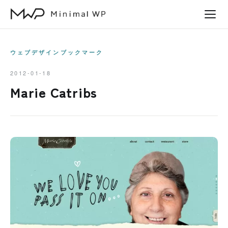
本
文
へ
ス
ウェブデザインブックマーク
キ
2012-01-18
ッ
Marie Catribs
プ