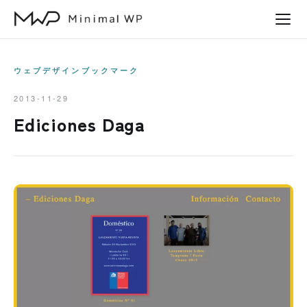
本
文
へ
ス
ウェブデザインブックマーク
キ
2013-11-29
ッ
Ediciones Daga
プ