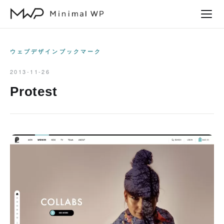
本
文
へ
ス
ウェブデザインブックマーク
キ
2013-11-26
ッ
Protest
プ