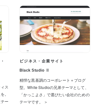
プ・
ビジネス・企業サイト
Black Studio Ⅱ
精悍な黒基調のコーポレート＋ブログ
ティス
型。White Studioの兄弟テーマとして、
板を。
「かっこよさ」で選びたい会社のための
型テー
テーマです。 ＞