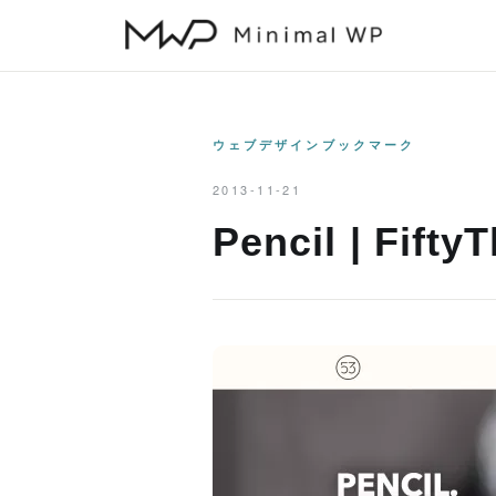
本
文
へ
ス
キ
ウェブデザインブックマーク
ッ
2013-11-21
プ
Pencil | Fifty