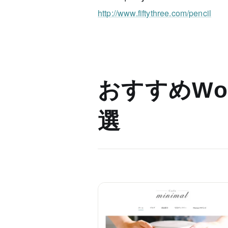
http://www.fiftythree.com/pencil
おすすめWor
選