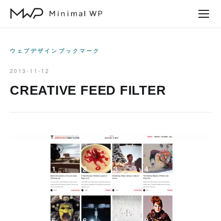
本
文
へ
ス
ウェブデザインブックマーク
キ
2013-11-12
ッ
CREATIVE FEED FILTER
プ