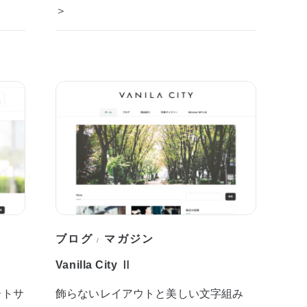
＞
ブログ
マガジン
/
Vanilla City Ⅱ
ートサ
飾らないレイアウトと美しい文字組み