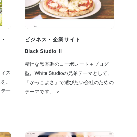
プ・
ビジネス・企業サイト
Black Studio Ⅱ
精悍な黒基調のコーポレート＋ブログ
ティス
型。White Studioの兄弟テーマとして、
板を。
「かっこよさ」で選びたい会社のための
型テー
テーマです。 ＞