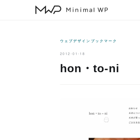
本
文
へ
ス
キ
ウェブデザインブックマーク
ッ
2012-01-18
プ
hon・to-ni