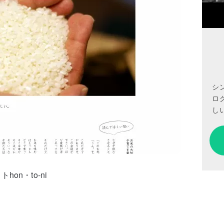
シ
ロ
しい
n・to-ni