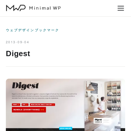
本
文
へ
ス
ウェブデザインブックマーク
キ
2013-09-04
ッ
Digest
プ