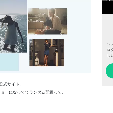
シ
ロ
しい
の公式サイト。
ショーになっててランダム配置って、