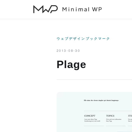
本
文
へ
ス
キ
ウェブデザインブックマーク
ッ
2013-08-30
プ
Plage