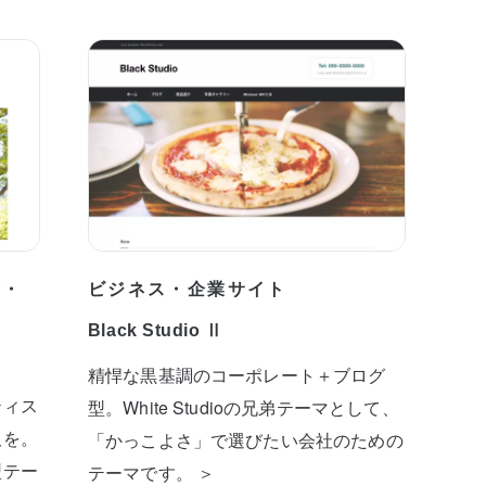
プ・
ビジネス・企業サイト
Black Studio Ⅱ
精悍な黒基調のコーポレート＋ブログ
ティス
型。White Studioの兄弟テーマとして、
板を。
「かっこよさ」で選びたい会社のための
型テー
テーマです。 ＞