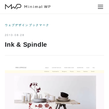
本
文
へ
ス
ウェブデザインブックマーク
キ
2013-08-28
ッ
Ink & Spindle
プ