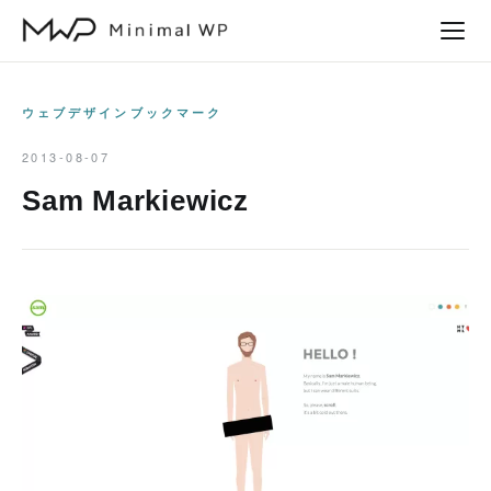
本
文
へ
ス
ウェブデザインブックマーク
キ
2013-08-07
ッ
Sam Markiewicz
プ