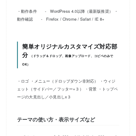
・動作条件 - WordPress 4.0以降（最新版推奨）
・
動作確認 - Firefox / Chrome / Safari / IE 8+
簡単オリジナルカスタマイズ対応部
分
（ドラッグ＆ドロップ、画像アップロード、コピペのみで
OK）
・ロゴ
・メニュー（ドロップダウン非対応）
・ウィジ
ェット（サイドバー／フッター×３）
・背景
・トップペ
ージの大見出し／小見出しx３
テーマの使い方・表示サイズなど