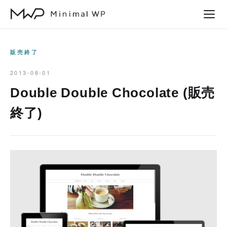
本
文
へ
ス
販売終了
キ
2013-08-01
ッ
Double Double Chocolate (販売
プ
終了)