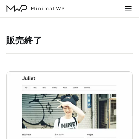
本
文
へ
ス
販売終了
キ
ッ
プ