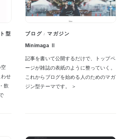
ト型
ブログ
マガジン
/
Minimaga Ⅱ
記事を書いて公開するだけで、トップペ
の空
ージが雑誌の表紙のように整っていく。
迷わせ
これからブログを始める人のためのマガ
・飲
ジン型テーマです。 ＞
で