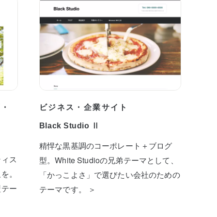
プ・
ビジネス・企業サイト
Black Studio Ⅱ
精悍な黒基調のコーポレート＋ブログ
ティス
型。White Studioの兄弟テーマとして、
板を。
「かっこよさ」で選びたい会社のための
型テー
テーマです。 ＞