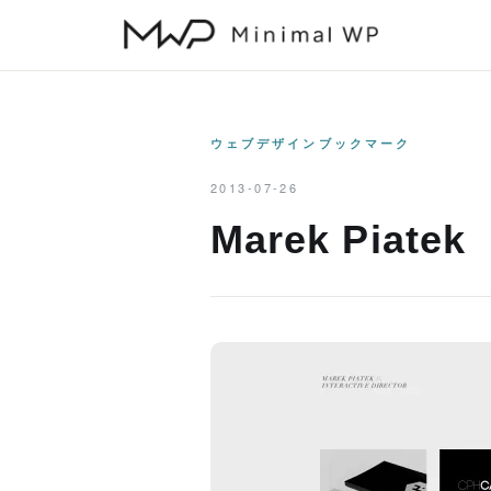
本
文
へ
ス
キ
ウェブデザインブックマーク
ッ
2013-07-26
プ
Marek Piatek