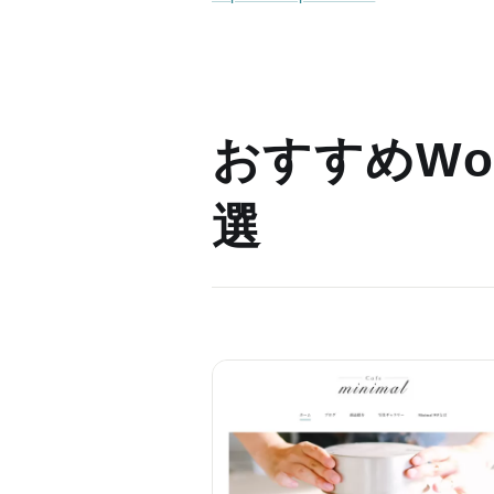
おすすめWor
選