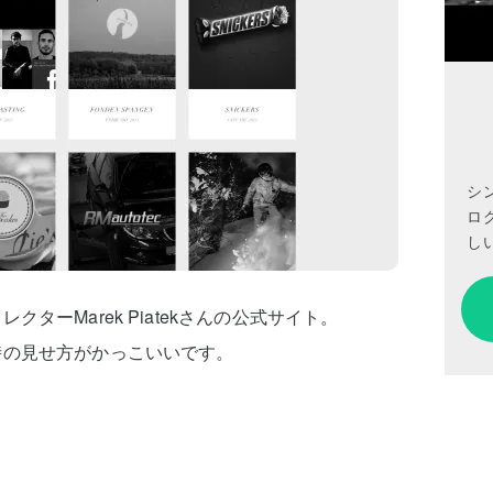
シ
ロ
しい
ターMarek Piatekさんの公式サイト。
時の見せ方がかっこいいです。