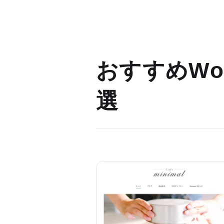
おすすめWor
選