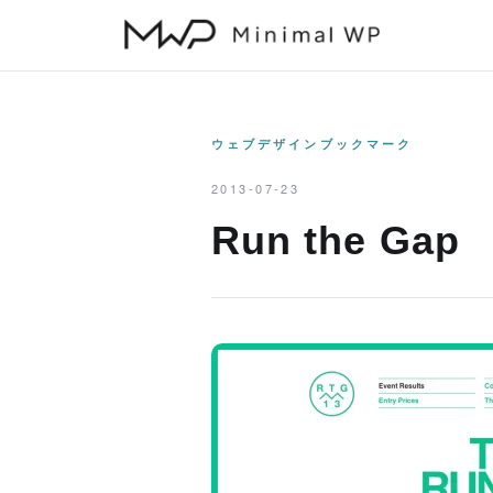
本
文
へ
ス
キ
ウェブデザインブックマーク
ッ
2013-07-23
プ
Run the Gap