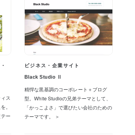
プ・
ビジネス・企業サイト
Black Studio Ⅱ
精悍な黒基調のコーポレート＋ブログ
ティス
型。White Studioの兄弟テーマとして、
板を。
「かっこよさ」で選びたい会社のための
型テー
テーマです。 ＞