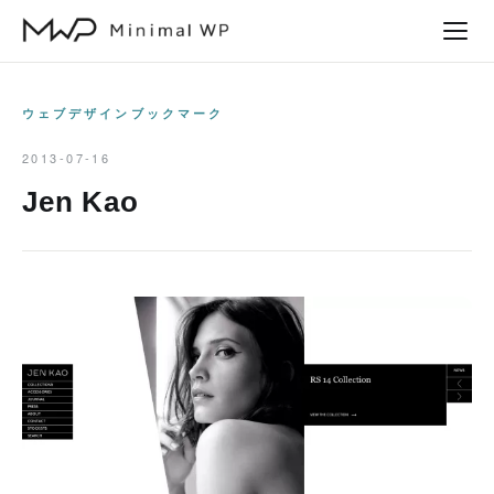
本
文
へ
ス
ウェブデザインブックマーク
キ
2013-07-16
ッ
Jen Kao
プ