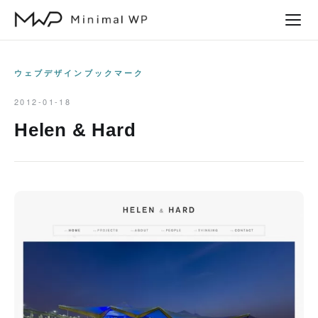
本
文
へ
ス
ウェブデザインブックマーク
キ
2012-01-18
ッ
Helen & Hard
プ