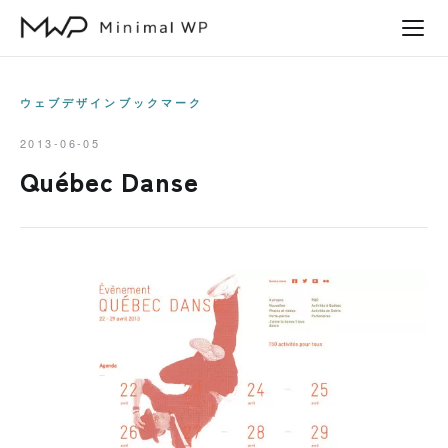
本
文
へ
ス
ウェブデザインブックマーク
キ
2013-06-05
ッ
Québec Danse
プ