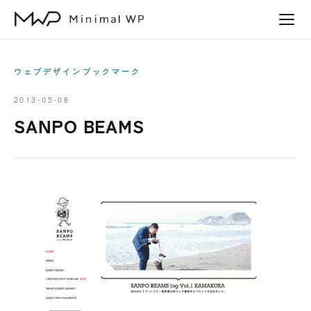
本
文
へ
ス
ウェブデザインブックマーク
キ
2013-05-08
ッ
SANPO BEAMS
プ