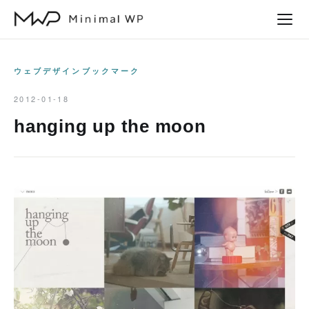
本
文
へ
ス
ウェブデザインブックマーク
キ
2012-01-18
ッ
hanging up the moon
プ