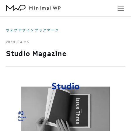
本
文
へ
ス
ウェブデザインブックマーク
キ
2013-04-25
ッ
Studio Magazine
プ