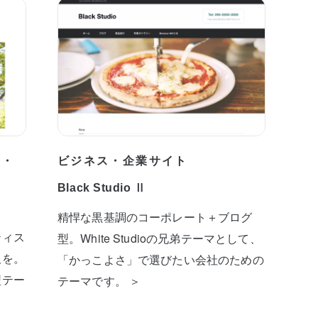
プ・
ビジネス・企業サイト
Black Studio Ⅱ
精悍な黒基調のコーポレート＋ブログ
ティス
型。White Studioの兄弟テーマとして、
板を。
「かっこよさ」で選びたい会社のための
型テー
テーマです。 ＞