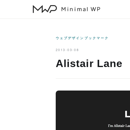
本
文
へ
ス
キ
ウェブデザインブックマーク
ッ
2013-03-08
プ
Alistair Lane