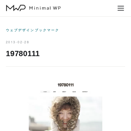
本
文
へ
ス
ウェブデザインブックマーク
キ
2013-02-28
ッ
19780111
プ