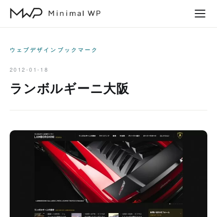
本
文
へ
ス
ウェブデザインブックマーク
キ
2012-01-18
ッ
ランボルギーニ大阪
プ