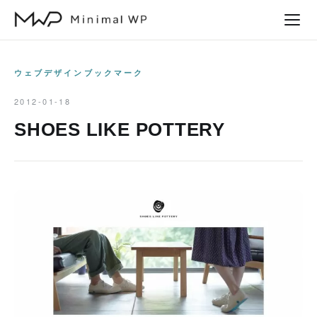
本
文
へ
ス
ウェブデザインブックマーク
キ
2012-01-18
ッ
SHOES LIKE POTTERY
プ