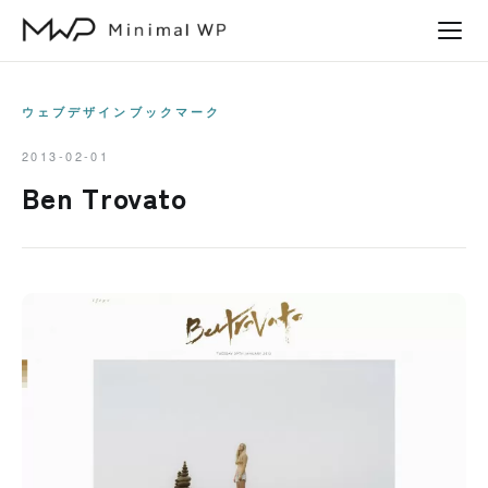
本
文
へ
ス
ウェブデザインブックマーク
キ
2013-02-01
ッ
Ben Trovato
プ