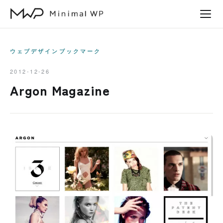
本
文
へ
ス
ウェブデザインブックマーク
キ
2012-12-26
ッ
Argon Magazine
プ