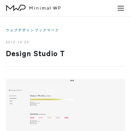
本
文
へ
ス
ウェブデザインブックマーク
キ
2012-12-20
ッ
Design Studio T
プ