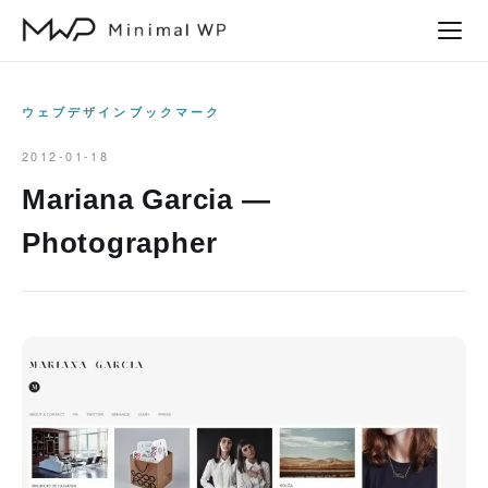
本
文
へ
ス
ウェブデザインブックマーク
キ
2012-01-18
ッ
Mariana Garcia —
プ
Photographer