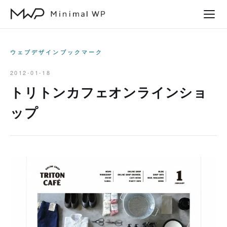
本
文
へ
ス
ウェブデザインブックマーク
キ
2012-01-18
ッ
トリトンカフェオンラインショ
プ
ップ