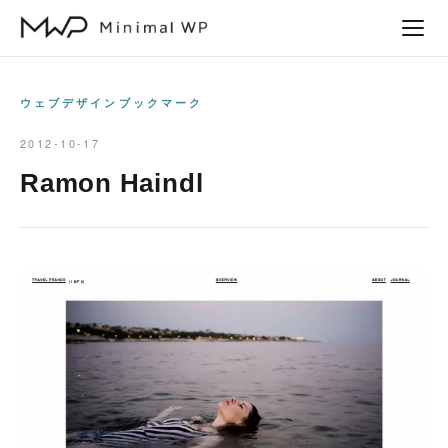
本
文
へ
ス
ウェブデザインブックマーク
キ
2012-10-17
ッ
Ramon Haindl
プ