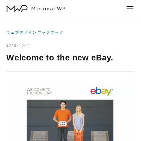
本
文
へ
ス
ウェブデザインブックマーク
キ
2012-10-11
ッ
Welcome to the new eBay.
プ