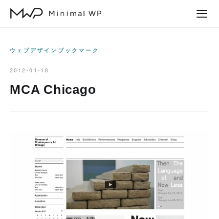
本
文
へ
ス
ウェブデザインブックマーク
キ
2012-01-18
ッ
MCA Chicago
プ