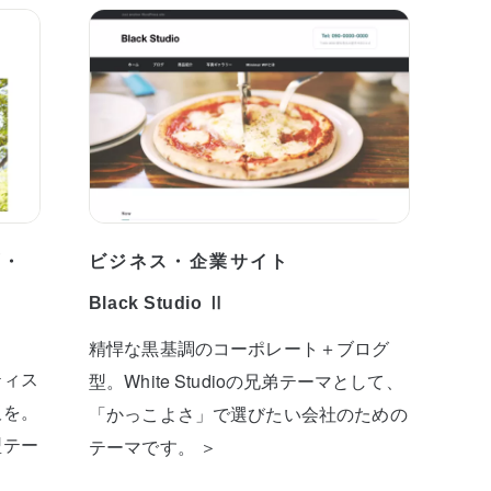
プ・
ビジネス・企業サイト
Black Studio Ⅱ
精悍な黒基調のコーポレート＋ブログ
ティス
型。White Studioの兄弟テーマとして、
板を。
「かっこよさ」で選びたい会社のための
型テー
テーマです。 ＞