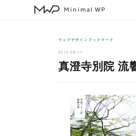
本
文
へ
ス
キ
ウェブデザインブックマーク
ッ
2012-08-17
プ
真澄寺別院 流