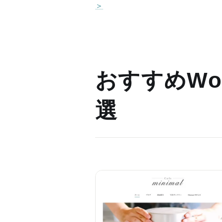
＞
おすすめWor
選