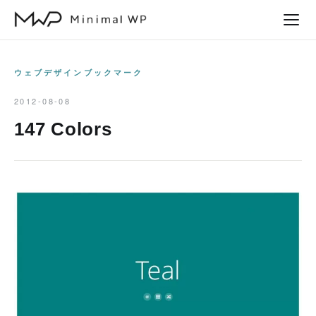
本
文
へ
ス
ウェブデザインブックマーク
キ
2012-08-08
ッ
147 Colors
プ