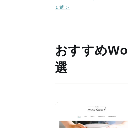
５選 ＞
おすすめWor
選