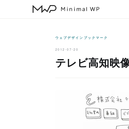
本
文
へ
ス
キ
ウェブデザインブックマーク
ッ
2012-07-20
プ
テレビ高知映