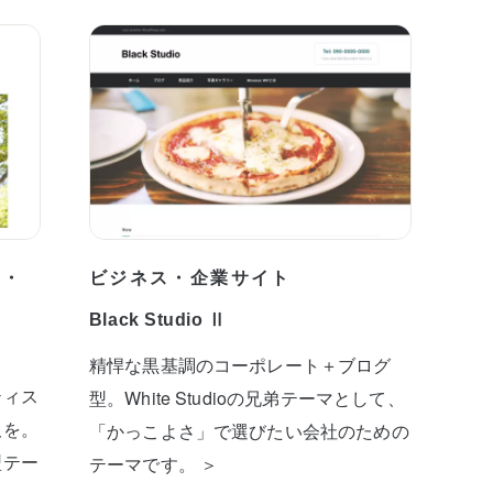
プ・
ビジネス・企業サイト
Black Studio Ⅱ
精悍な黒基調のコーポレート＋ブログ
ティス
型。White Studioの兄弟テーマとして、
板を。
「かっこよさ」で選びたい会社のための
型テー
テーマです。 ＞