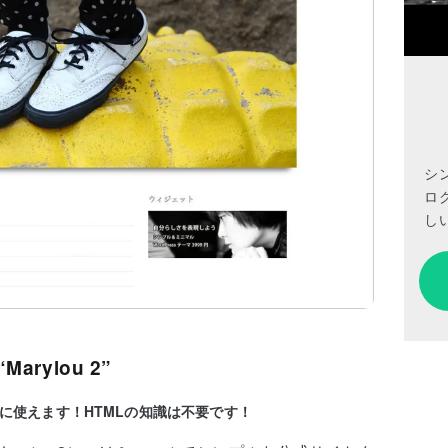
シ
ロ
しい
arylou 2”
に使えます！HTMLの知識は不要です！