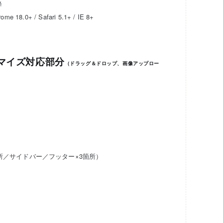
降
18.0+ / Safari 5.1+ / IE 8+
マイズ対応部分
（ドラッグ＆ドロップ、画像アップロー
）
所／サイドバー／フッター×3箇所）