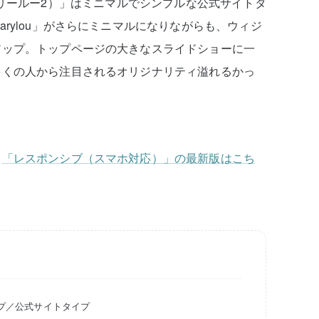
u 2（マリールー2）」はミニマルでシンプルな公式サイトタ
rylou」がさらにミニマルになりながらも、ウィジ
アップ。トップページの大きなスライドショーに一
多くの人から注目されるオリジナリティ溢れるかっ
る
「レスポンシブ（スマホ対応）」の最新版はこち
プ／公式サイトタイプ