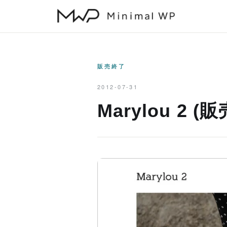
本
文
へ
ス
キ
販売終了
ッ
2012-07-31
プ
Marylou 2 (