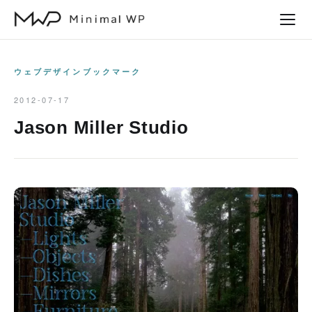
本
文
へ
ス
ウェブデザインブックマーク
キ
2012-07-17
ッ
Jason Miller Studio
プ