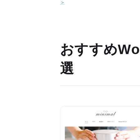
＞
おすすめWor
選