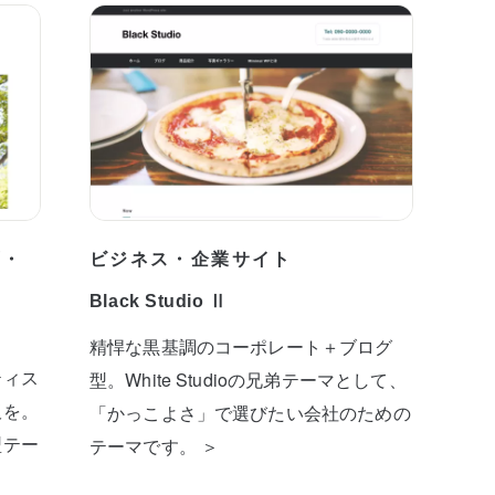
プ・
ビジネス・企業サイト
Black Studio Ⅱ
精悍な黒基調のコーポレート＋ブログ
ティス
型。White Studioの兄弟テーマとして、
板を。
「かっこよさ」で選びたい会社のための
型テー
テーマです。 ＞